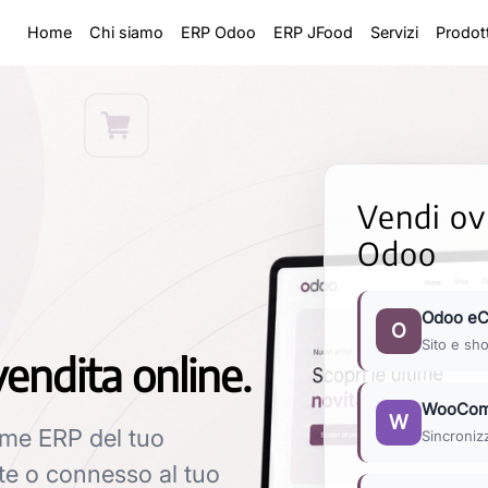
Home
Chi siamo
ERP Odoo
ERP JFood
Servizi
Prodott
Vendi ov
Odoo
Odoo e
O
Sito e sh
vendita online.
WooCom
W
ome ERP del tuo
Sincroniz
e o connesso al tuo