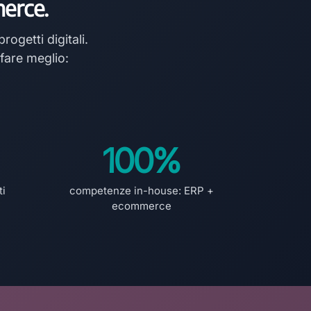
merce.
ogetti digitali.
fare meglio:
100%
ti
competenze in-house: ERP +
ecommerce