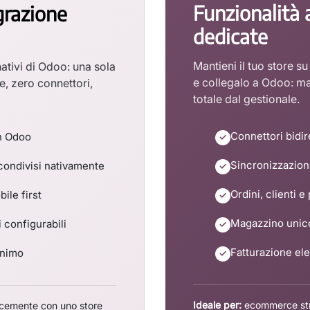
Funzionalità 
grazione
dedicate
Mantieni il tuo store s
ativi di Odoo: una sola
e collegalo a Odoo: ma
e, zero connettori,
totale dal gestionale.
Connettori bidire
n Odoo
Sincronizzazione 
 condivisi nativamente
Ordini, clienti 
ile first
Magazzino unico
 configurabili
Fatturazione el
inimo
Ideale per:
ecommerce stru
ocemente con uno store