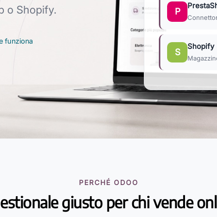
PrestaS
 o Shopify.
P
Connettor
e funziona
Shopify
S
Magazzino 
PERCHÉ ODOO
gestionale giusto per chi vende on