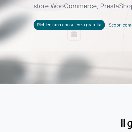
store WooCommerce, PrestaShop
Richiedi una consulenza gratuita
Scopri com
Il 