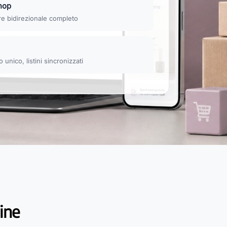
hop
e bidirezionale completo
unico, listini sincronizzati
line