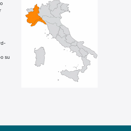
lo
r
rd-
oo su