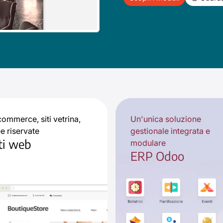
ommerce, siti vetrina,
Un'unica soluzione
e riservate
gestionale integrata e
ti web
modulare
ERP Odoo