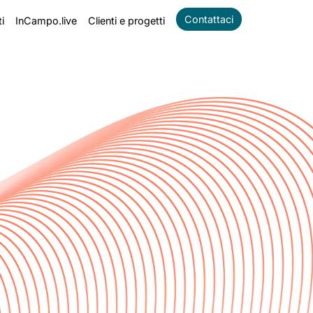
Contattaci
i
InCampo.live
Clienti e progetti